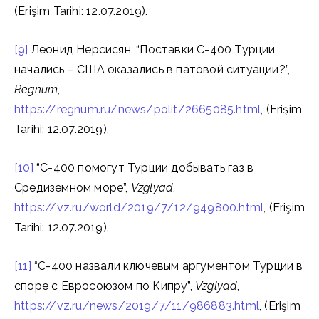
(Erişim Tarihi: 12.07.2019).
[9]
Леонид Нерсисян, “Поставки С-400 Турции
начались – США оказались в патовой ситуации?”,
Regnum
,
https://regnum.ru/news/polit/2665085.html
, (Erişim
Tarihi: 12.07.2019).
[10]
“С-400 помогут Турции добывать газ в
Средиземном море”,
Vzglyad
,
https://vz.ru/world/2019/7/12/949800.html
, (Erişim
Tarihi: 12.07.2019).
[11]
“С-400 назвали ключевым аргументом Турции в
споре с Евросоюзом по Кипру”,
Vzglyad
,
https://vz.ru/news/2019/7/11/986883.html
, (Erişim