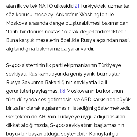
alan ilk ve tek NATO ülkesidir.
[2]
Türkiye’deki uzmanlar,
söz konusu meseleyi Ankara’nın Washington ile
Moskova arasında denge oluşturabilmesi bakımından
“tarihi bir dönüm noktası” olarak değerlendirmektedir.
Buna karşılık meselenin özellikle Rusya açısından nasıl
algılandığına bakmamızda yarar vardır.
S-400 sisteminin ilk parti ekipmanlarının Türkiye’ye
sevkiyatı, Rus kamuoyunda geniş yankı bulmuştur.
Rusya Savunma Bakanlığı’nın sevkiyatla ilgili
görüntüleri paylaşması,
[3]
Moskova’nın bu konunun
tüm dünyada ses getirmesini ve ABD karşısında büyük
bir zafer olarak algılanmasını istediğini göstermektedir.
Gerçekten de ABD’nin Türkiye’ye uyguladığı baskıları
dikkat aldığımızda, S-400 sevkiyatının başlamasının
büyük bir başarı olduğu söylenebilir. Konuyla ilgili