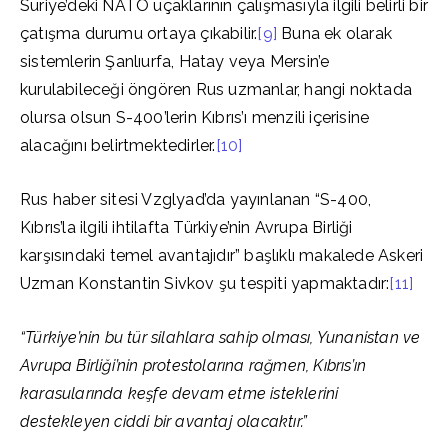
Suriye’deki NATO uçaklarının çalışmasıyla ilgili belirli bir
çatışma durumu ortaya çıkabilir.
[9]
Buna ek olarak
sistemlerin Şanlıurfa, Hatay veya Mersin’e
kurulabileceği öngören Rus uzmanlar, hangi noktada
olursa olsun S-400’lerin Kıbrıs’ı menzili içerisine
alacağını belirtmektedirler.
[10]
Rus haber sitesi Vzglyad’da yayınlanan “S-400,
Kıbrıs’la ilgili ihtilafta Türkiye’nin Avrupa Birliği
karşısındaki temel avantajıdır” başlıklı makalede Askeri
Uzman Konstantin Sivkov şu tespiti yapmaktadır:
[11]
“Türkiye’nin bu tür silahlara sahip olması, Yunanistan ve
Avrupa Birliği’nin protestolarına rağmen, Kıbrıs’ın
karasularında keşfe devam etme isteklerini
destekleyen ciddi bir avantaj olacaktır.”