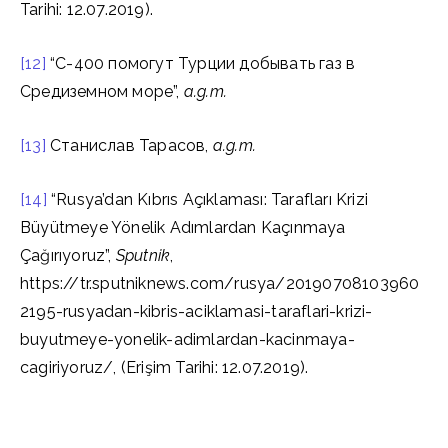
Tarihi: 12.07.2019).
[12]
“С-400 помогут Турции добывать газ в
Средиземном море”,
a.g.m.
[13]
Станислав Тарасов,
a.g.m.
[14]
“Rusya’dan Kıbrıs Açıklaması: Tarafları Krizi
Büyütmeye Yönelik Adımlardan Kaçınmaya
Çağırıyoruz”,
Sputnik
,
https://tr.sputniknews.com/rusya/20190708103960
2195-rusyadan-kibris-aciklamasi-taraflari-krizi-
buyutmeye-yonelik-adimlardan-kacinmaya-
cagiriyoruz/, (Erişim Tarihi: 12.07.2019).