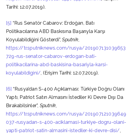
Tarihi: 12.07.2019).
[5]
“Rus Senatör Cabarov: Erdoğan, Batı
Politikacılarına ABD Baskısına Başarıyla Karşı
Koyulabildiğini Gösterdi”,
Sputnik
,
https://tr.sputniknews.com/rusya/201907131039653
729-rus-senator-cabarov-erdogan-bati-
politikacilarina-abd-baskisina-basariyla-karsi-
koyulabildigini/
, (Erişim Tarihi: 12.07.2019).
[6]
“Rusya’dan S-400 Açıklaması: Türkiye Doğru Olanı
Yaptı, Patriot Satın Almasını İstediler Ki Devre Dışı Da
Bırakabilsinler”,
Sputnik
,
https://tr.sputniknews.com/rusya/201907121039649
037-rusyadan-s-400-aciklamasi-turkiye-dogru-olani-
yapti-patriot-satin-almasini-istediler-ki-devre-disi/
,