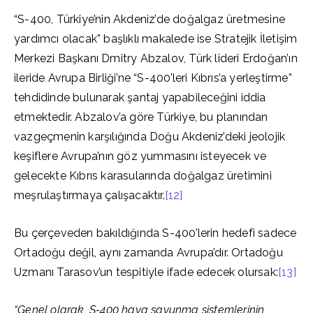
“S-400, Türkiye’nin Akdeniz’de doğalgaz üretmesine
yardımcı olacak” başlıklı makalede ise Stratejik İletişim
Merkezi Başkanı Dmitry Abzalov, Türk lideri Erdoğan’ın
ileride Avrupa Birliği’ne “S-400’leri Kıbrıs’a yerleştirme”
tehdidinde bulunarak şantaj yapabileceğini iddia
etmektedir. Abzalov’a göre Türkiye, bu planından
vazgeçmenin karşılığında Doğu Akdeniz’deki jeolojik
keşiflere Avrupa’nın göz yummasını isteyecek ve
gelecekte Kıbrıs karasularında doğalgaz üretimini
meşrulaştırmaya çalışacaktır.
[12]
Bu çerçeveden bakıldığında S-400’lerin hedefi sadece
Ortadoğu değil, aynı zamanda Avrupa’dır. Ortadoğu
Uzmanı Tarasov’un tespitiyle ifade edecek olursak:
[13]
“Genel olarak, S-400 hava savunma sistemlerinin