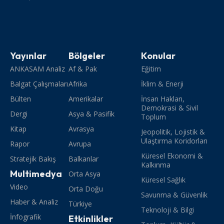
Yayınlar
Bölgeler
Konular
ANKASAM Analiz
Af & Pak
Eğitim
Balgat Çalışmaları
Afrika
İklim & Enerji
Bülten
Amerikalar
İnsan Hakları,
Demokrasi & Sivil
Dergi
Asya & Pasifik
Toplum
Kitap
Avrasya
Jeopolitik, Lojistik &
Ulaştırma Koridorları
Rapor
Avrupa
Küresel Ekonomi &
Stratejik Bakış
Balkanlar
Kalkınma
Multimedya
Orta Asya
Küresel Sağlık
Video
Orta Doğu
Savunma & Güvenlik
Haber & Analiz
Türkiye
Teknoloji & Bilgi
İnfografik
Etkinlikler