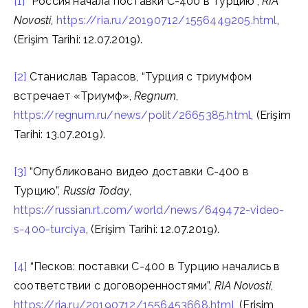
[1]
“Россия начала поставки С-400 в Турцию”,
RIA
Novosti
,
https://ria.ru/20190712/1556449205.html
,
(Erişim Tarihi: 12.07.2019).
[2]
Станислав Тарасов, “Турция с триумфом
встречает «Триумф»,
Regnum
,
https://regnum.ru/news/polit/2665385.html
, (Erişim
Tarihi: 13.07.2019).
[3]
“Опубликовано видео доставки С-400 в
Турцию”,
Russia Today
,
https://russian.rt.com/world/news/649472-video-
s-400-turciya
, (Erişim Tarihi: 12.07.2019).
[4]
“Песков: поставки С-400 в Турцию начались в
соответствии с договоренностями”,
RIA Novosti
,
https://ria.ru/20190712/1556453668.html
, (Erişim