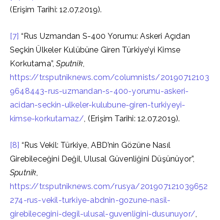
(Erişim Tarihi: 12.07.2019).
[7]
“Rus Uzmandan S-400 Yorumu: Askeri Açıdan
Seçkin Ülkeler Kulübüne Giren Türkiye’yi Kimse
Korkutama”,
Sputnik
,
https://tr.sputniknews.com/columnists/20190712103
9648443-rus-uzmandan-s-400-yorumu-askeri-
acidan-seckin-ulkeler-kulubune-giren-turkiyeyi-
kimse-korkutamaz/
, (Erişim Tarihi: 12.07.2019).
[8]
“Rus Vekil: Türkiye, ABD’nin Gözüne Nasıl
Girebileceğini Değil, Ulusal Güvenliğini Düşünüyor”,
Sputnik
,
https://tr.sputniknews.com/rusya/201907121039652
274-rus-vekil-turkiye-abdnin-gozune-nasil-
girebilecegini-degil-ulusal-guvenligini-dusunuyor/
,