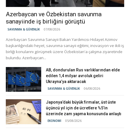
Azerbaycan ve Özbekistan savunma
sanayiinde iş birliğini görüştü
07/08/2026
SAVUNMA & GÜVENLİK
Azerbaycan Savunma Sanayii Bakan Yardımcısı Hidayet Azimov
başkanlığındaki heyet, savunma sanayii eğitimi, inovasyon ve ikili iş
birliği konularını görüşmek üzere Özbekistan'a çalışma ziyaretinde
bulundu. Azerbaycan...
AB, dondurulan Rus varlıklarından elde
edilen 1,4 milyar avroluk geliri
Ukrayna’ya aktaracak
06/08/2026
SAVUNMA & GÜVENLİK
Japonya’daki büyük firmalar, üst üste
üçüncü yıl için de ücretlere %5’in
üzerinde zam yapma konusunda anlaştı
05/08/2026
EKONOMİ