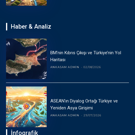
Haber & Analiz
BM’nin Kıbrıs Çıkışı ve Türkiye’nin Yol
Haritası
ANKASAM ADMIN
-
02/08/2026
ASEAN’ın Diyalog Ortağı Türkiye ve
Yeniden Asya Girişimi
ANKASAM ADMIN
-
29/07/2026
İnfografik