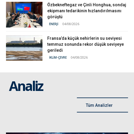
Özbekneftegaz ve Çinli Honghua, sondaj
ekipmanı tedarikinin hızlandırılmasını
görüştü
04/08/2026
ENERJİ
Fransa’da küçük nehirlerin su seviyesi
temmuz sonunda rekor düşük seviyeye
geriledi
04/08/2026
İKLİM-ÇEVRE
Analiz
Tüm Analizler