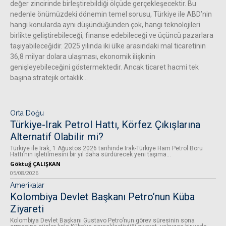
değer zincirinde birleştirebildiği ölçüde gerçekleşecektir. Bu
nedenle önümüzdeki dönemin temel sorusu, Türkiye ile ABD’nin
hangi konularda aynı düşündüğünden çok, hangi teknolojileri
birlikte geliştirebileceği, finanse edebileceği ve üçüncü pazarlara
taşıyabileceğidir. 2025 yılında iki ülke arasındaki mal ticaretinin
36,8 milyar dolara ulaşması, ekonomik ilişkinin
genişleyebileceğini göstermektedir. Ancak ticaret hacmi tek
başına stratejik ortaklık...
Orta Doğu
Türkiye-Irak Petrol Hattı, Körfez Çıkışlarına
Alternatif Olabilir mi?
Türkiye ile Irak, 1 Ağustos 2026 tarihinde Irak-Türkiye Ham Petrol Boru
Hattı’nın işletilmesini bir yıl daha sürdürecek yeni taşıma...
Göktuğ ÇALIŞKAN
05/08/2026
Amerikalar
Kolombiya Devlet Başkanı Petro’nun Küba
Ziyareti
Kolombiya Devlet Başkanı Gustavo Petro’nun görev süresinin sona