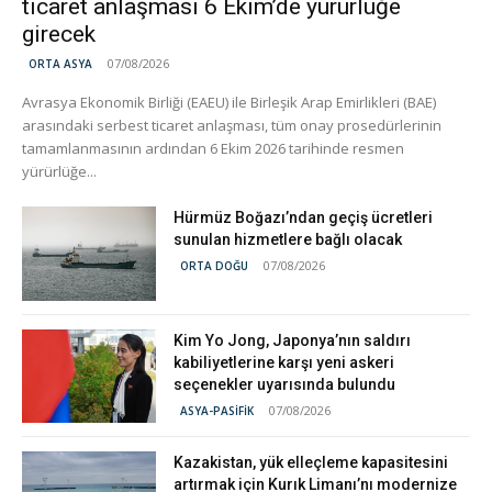
ticaret anlaşması 6 Ekim’de yürürlüğe
girecek
07/08/2026
ORTA ASYA
Avrasya Ekonomik Birliği (EAEU) ile Birleşik Arap Emirlikleri (BAE)
arasındaki serbest ticaret anlaşması, tüm onay prosedürlerinin
tamamlanmasının ardından 6 Ekim 2026 tarihinde resmen
yürürlüğe...
Hürmüz Boğazı’ndan geçiş ücretleri
sunulan hizmetlere bağlı olacak
07/08/2026
ORTA DOĞU
Kim Yo Jong, Japonya’nın saldırı
kabiliyetlerine karşı yeni askeri
seçenekler uyarısında bulundu
07/08/2026
ASYA-PASİFİK
Kazakistan, yük elleçleme kapasitesini
artırmak için Kurık Limanı’nı modernize