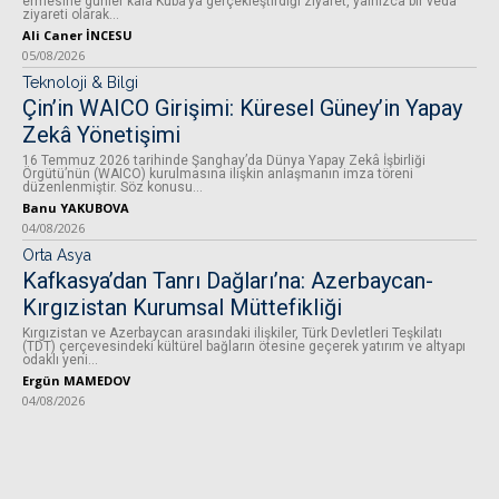
ermesine günler kala Küba’ya gerçekleştirdiği ziyaret, yalnızca bir veda
ziyareti olarak...
Ali Caner İNCESU
05/08/2026
Teknoloji & Bilgi
Çin’in WAICO Girişimi: Küresel Güney’in Yapay
Zekâ Yönetişimi
16 Temmuz 2026 tarihinde Şanghay’da Dünya Yapay Zekâ İşbirliği
Örgütü’nün (WAICO) kurulmasına ilişkin anlaşmanın imza töreni
düzenlenmiştir. Söz konusu...
Banu YAKUBOVA
04/08/2026
Orta Asya
Kafkasya’dan Tanrı Dağları’na: Azerbaycan-
Kırgızistan Kurumsal Müttefikliği
Kırgızistan ve Azerbaycan arasındaki ilişkiler, Türk Devletleri Teşkilatı
(TDT) çerçevesindeki kültürel bağların ötesine geçerek yatırım ve altyapı
odaklı yeni...
Ergün MAMEDOV
04/08/2026