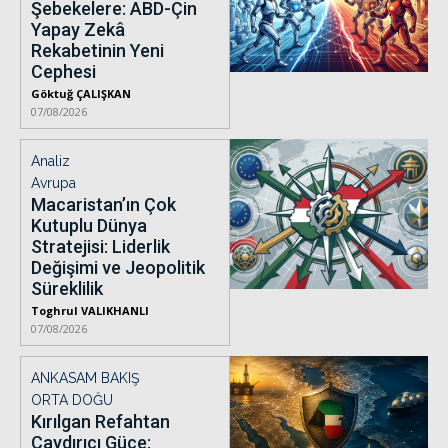
Şebekelere: ABD-Çin
Yapay Zekâ
Rekabetinin Yeni
Cephesi
Göktuğ ÇALIŞKAN
07/08/2026
Analiz
Avrupa
Macaristan’ın Çok
Kutuplu Dünya
Stratejisi: Liderlik
Değişimi ve Jeopolitik
Süreklilik
Toghrul VALIKHANLI
07/08/2026
ANKASAM BAKIŞ
ORTA DOĞU
Kırılgan Refahtan
Caydırıcı Güce: